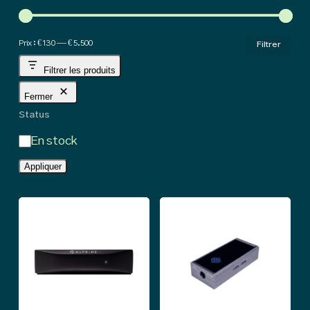
hig
Pri
Pri
Prix :
€ 130
—
€ 5.500
Filtrer
min
ma
Filtrer les produits
Fermer
Status
État
En stock
Appliquer