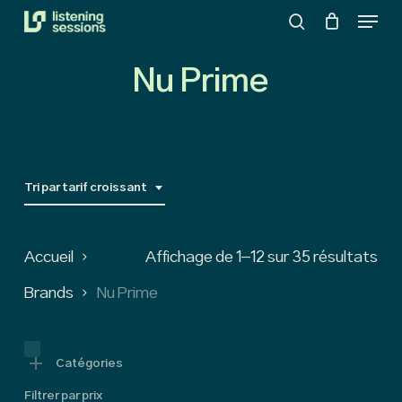
Menu
Skip
search
to
Close
main
Nu Prime
Menu
content
Tri par tarif croissant
So
Accueil
Affichage de 1–12 sur 35 résultats
by
Brands
Nu Prime
pri
low
Catégories
Filtrer par prix
to