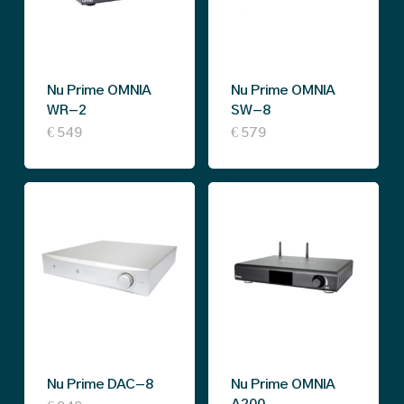
Nu Prime OMNIA
Nu Prime OMNIA
WR-2
SW-8
This
€
549
€
579
product
has
multiple
variants.
The
options
may
be
Nu Prime DAC-8
Nu Prime OMNIA
chosen