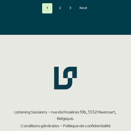
variants.
1
2
3
Next
The
options
may
be
chosen
on
the
product
page
Listening Sessions - rue de Rosières 10b, 1332 Rixensart,
Belgique.
Conditions générales
-
Politique de confidentialité