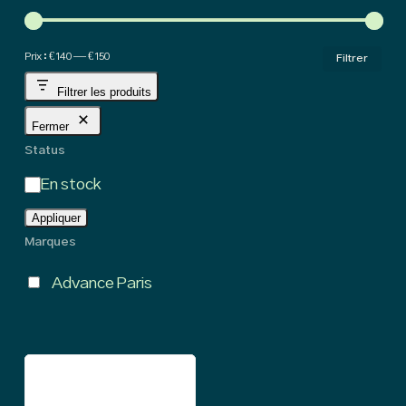
Pri
Pri
Prix :
€ 140
—
€ 150
Filtrer
min
ma
Filtrer les produits
Fermer
Status
État
En stock
Appliquer
Marques
Advance Paris