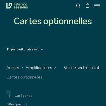
Menu
Skip
search
to
Close
main
Cartes optionnelles
Menu
content
Tri par tarif croissant
Accueil
Amplificateurs
Voici le seul résultat
Cartes optionnelles
Catégories
Filtrer par prix