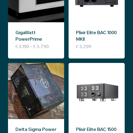
GigaWatt
Plixir Elite BAC 1000
PowerPrime
MKII
Price
This
€
3.190
–
€
3.790
€
3.299
range:
€ 3.190
product
through
€ 3.790
has
multiple
variants.
The
options
may
be
Delta Sigma Power
Plixir Elite BAC 1500
chosen