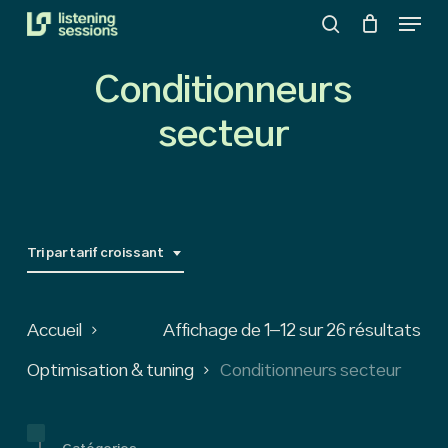
Menu
Skip
search
to
Close
main
Conditionneurs
Menu
content
secteur
Tri par tarif croissant
So
Accueil
Affichage de 1–12 sur 26 résultats
by
Optimisation & tuning
Conditionneurs secteur
pri