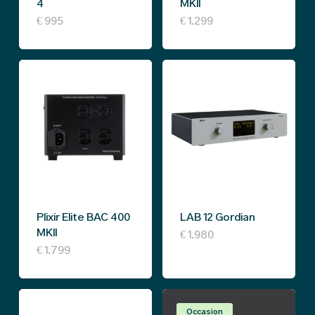
on
4
MKII
€
995
€
1.299
the
product
page
Plixir Elite BAC 400
LAB 12 Gordian
MKII
This
€
1.980
€
1.799
product
has
multiple
Occasion
Promo !