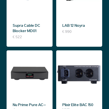
Supra Cable DC
LAB 12 Noyra
Blocker MD01
This
€
990
€
522
product
has
multiple
variants.
The
options
may
be
chosen
Nu Prime Pure AC-
Plixir Elite BAC 150