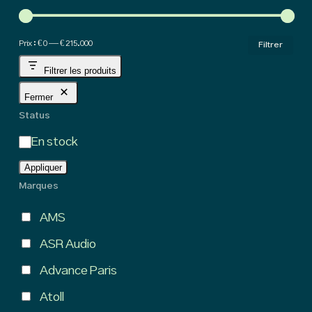
hig
Pri
Pri
Prix :
€ 0
—
€ 215.000
Filtrer
min
ma
Filtrer les produits
Fermer
Status
État
En stock
Appliquer
Marques
AMS
ASR Audio
Advance Paris
Atoll