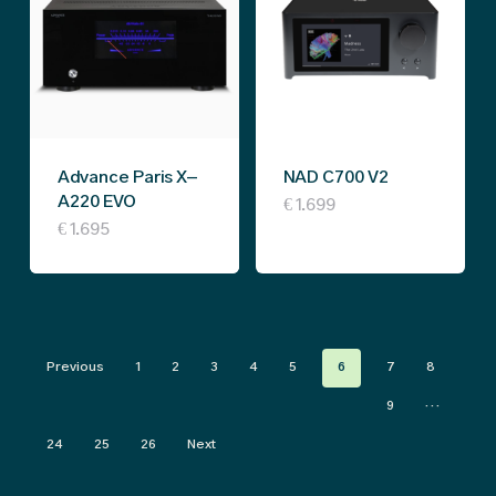
Advance Paris X-
NAD C700 V2
A220 EVO
€
1.699
€
1.695
Previous
1
2
3
4
5
6
7
8
9
…
24
25
26
Next