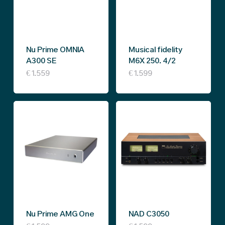
Nu Prime OMNIA
Musical fidelity
A300 SE
M6X 250. 4/2
This
€
1.559
€
1.599
product
has
multiple
variants.
The
options
may
be
Nu Prime AMG One
NAD C3050
chosen