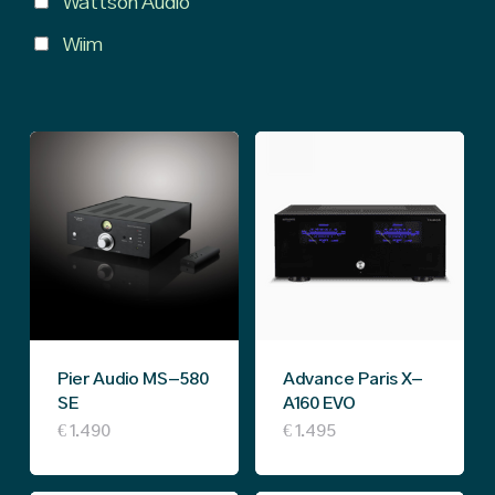
Wattson Audio
Wiim
Pier Audio MS-580
Advance Paris X-
SE
A160 EVO
€
1.490
€
1.495