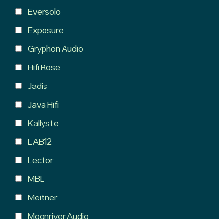
Eversolo
Exposure
Gryphon Audio
Hifi Rose
Jadis
Java Hifi
Kallyste
LAB12
Lector
MBL
Meitner
Moonriver Audio