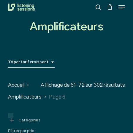
Menu
Skip
search
to
Close
main
Amplificateurs
Menu
content
Tri par tarif croissant
So
Accueil
Affichage de 61–72 sur 302 résultats
by
Amplificateurs
Page 6
pri
low
Catégories
Filtrer par prix
to