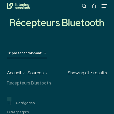
Menu
Skip
search
to
Close
main
Récepteurs Bluetooth
Menu
content
Tri par tarif croissant
So
Accueil
Sources
Showing all 7 results
by
Récepteurs Bluetooth
pri
low
Catégories
Filtrer par prix
to