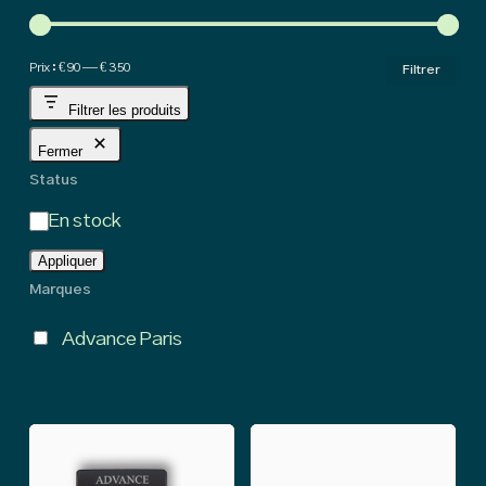
hig
Pri
Pri
Prix :
€ 90
—
€ 350
Filtrer
min
ma
Filtrer les produits
Fermer
Status
État
En stock
Appliquer
Marques
Advance Paris