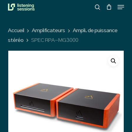
Menu
Skip
search
to
Close
main
Menu
Accueil
Amplificateurs
Ampli. de puissance
content
stéréo
SPEC RPA-MG3000